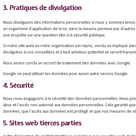
3. Pratiques de divulgation
Nous divulguons des informations personnelles si nous y sommes tenus p
un organisme d’application de la loi, dans la mesure permise par d’autres 
une enquête sur une question liée à la sécurité publique.
Si notre site web ou notre organisation est repris, vendu ou impliqué da
divulguées à nos conseillers et à tout acheteur potentiel et seront trans
Nous avons conclu un accord de traitement des données avec Google.
Google ne peut utiliser les données pour aucun autre service Google.
4. Sécurité
Nous nous engageons à la sécurité des données personnelles. Nous pren
abus et l’accès non autorisé aux données personnelles. Cela garantit qu
données, que l’accès aux données est protégé et que nos mesures de sé
5. Sites web tierces parties
Cette déclaration de confidentialité ne s’applique pas aux sites web de ti