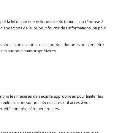
ar la loi ou par une ordonnance du tribunal, en réponse à
dispositions de la loi, pour fournir des informations, ou pour
ns une fusion ou une acquisition, vos données peuvent être
mises aux nouveaux propriétaires.
ons les mesures de sécurité appropriées pour limiter les
e seules les personnes nécessaires ont accès à vos
curité sont régulièrement revues.
erces parties connectés par des liens sur notre site web.