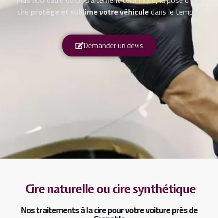
Plus abordable qu’un traitement céramique, la pose d’une
cire
protège et sublime votre véhicule
dans le temps !
Demander un devis
Cire naturelle ou cire synthétique
Nos traitements à la cire pour votre voiture près de