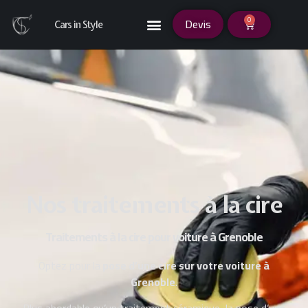
0
Devis
Cars in Style
Nos traitements à la cire
Traitements à la cire pour voiture à Grenoble
Optez pour la
pose d’une cire sur votre voiture à
Grenoble
.